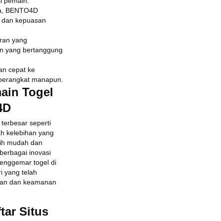
i pemain.
a, BENTO4D
dan kepuasan
ran yang
n yang bertanggung
n cepat ke
 perangkat manapun.
ain Togel
4D
 terbesar seperti
 kelebihan yang
bih mudah dan
 berbagai inovasi
enggemar togel di
i yang telah
nan dan keamanan
tar Situs