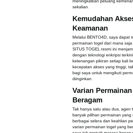
meningkatkan peluang kemenan
sekalian.
Kemudahan Akse
Keamanan
Melalui BENTO4D, saya dapat
permainan togel dari mana saja
SITUS TOGEL resmi ini menjam
dengan teknologi enkripsi terki
ketenangan pikiran setiap kali 
kecepatan akses yang tinggi, ta
bagi saya untuk mengikuti perm
diinginkan.
Varian Permainan
Beragam
Tak hanya satu atau dua, agen t
banyak pilihan permainan yang
berbagai selera dan keahlian p
varian permainan togel yang b
saya tak pernah merasa bosan d