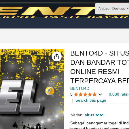
Amazon Devices
BENTO4D - SITU
DAN BANDAR TO
ONLINE RESMI
TERPERCAYA BE
BENTO4D
5
8.888 rati
|
Search this page
Varian:
situs toto
Sebagai penggemar togel di Ind
mencari bandar togel resmi yang