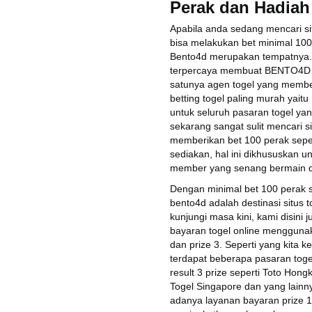
Perak dan Hadiah 
Apabila anda sedang mencari sit
bisa melakukan bet minimal 10
Bento4d merupakan tempatnya. 
terpercaya membuat BENTO4D m
satunya agen togel yang membe
betting togel paling murah yaitu
untuk seluruh pasaran togel yan
sekarang sangat sulit mencari si
memberikan bet 100 perak sepe
sediakan, hal ini dikhususkan u
member yang senang bermain d
Dengan minimal bet 100 perak 
bento4d adalah destinasi situs t
kunjungi masa kini, kami disini
bayaran togel online menggunaka
dan prize 3. Seperti yang kita k
terdapat beberapa pasaran tog
result 3 prize seperti Toto Hong
Togel Singapore dan yang lainn
adanya layanan bayaran prize 1