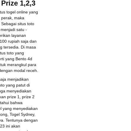
Prize 1,2,3
us togel online yang
0 perak, maka
Sebagai situs toto
enjadi satu -
rikan layanan
 100 rupiah saja dan
g tersedia. Di masa
tus toto yang
rti yang Bento 4d
ntuk merangkul para
engan modal receh.
saja menjadikan
oto yang patut di
 juga menyediakan
n prize 1, prize 2
etahui bahwa
el yang menyediakan
kong, Togel Sydney,
ya. Tentunya dengan
23 ini akan