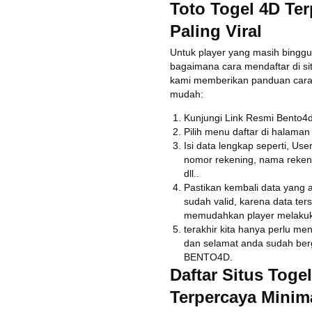
Toto Togel 4D Te
Paling Viral
Untuk player yang masih bing
bagaimana cara mendaftar di sit
kami memberikan panduan cara
mudah:
Kunjungi Link Resmi Bento4
Pilih menu daftar di halama
Isi data lengkap seperti, Us
nomor rekening, nama reken
dll..
Pastikan kembali data yang
sudah valid, karena data ter
memudahkan player melakuk
terakhir kita hanya perlu men
dan selamat anda sudah berg
BENTO4D.
Daftar Situs Togel
Terpercaya Minima