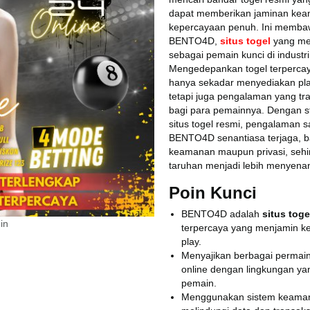
dapat memberikan jaminan ke
kepercayaan penuh. Ini memba
BENTO4D,
situs togel
yang mem
sebagai pemain kunci di industri 
Mengedepankan togel terperca
hanya sekadar menyediakan pla
tetapi juga pengalaman yang tr
bagi para pemainnya. Dengan s
situs togel resmi, pengalaman s
BENTO4D senantiasa terjaga, bai
keamanan maupun privasi, seh
taruhan menjadi lebih menyen
Poin Kunci
BENTO4D adalah
situs toge
in
terpercaya yang menjamin k
play.
Menyajikan berbagai perma
online dengan lingkungan ya
pemain.
Menggunakan sistem keaman