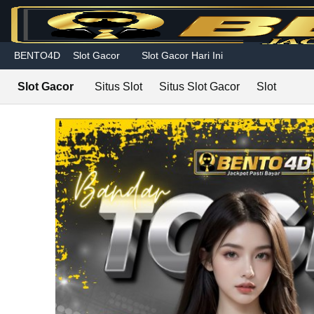
Skip to main content
BENTO4D
Slot Gacor
Slot Gacor Hari Ini
Slot Gacor
Situs Slot
Situs Slot Gacor
Slot